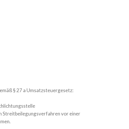
emäß § 27 a Umsatzsteuergesetz:
hlichtungsstelle
 an Streitbeilegungsverfahren vor einer
hmen.