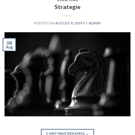
Strategie
POSTED ON
AUGUST 8, 2019
BY
ADMIN
08
Aug
CONTINUE READING
→